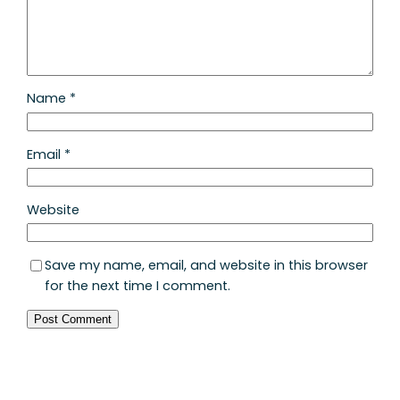
Name
*
Email
*
Website
Save my name, email, and website in this browser
for the next time I comment.