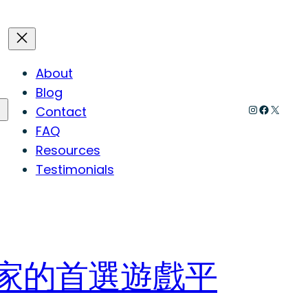
About
Blog
Instagram
Faceboo
X
Contact
FAQ
Resources
Testimonials
家的首選遊戲平