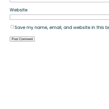
Website
Save my name, email, and website in this b