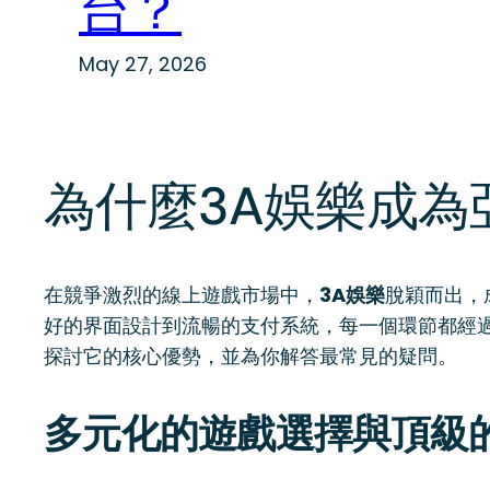
台？
May 27, 2026
為什麼3A娛樂成
在競爭激烈的線上遊戲市場中，
3A娛樂
脫穎而出，
好的界面設計到流暢的支付系統，每一個環節都經
探討它的核心優勢，並為你解答最常見的疑問。
多元化的遊戲選擇與頂級