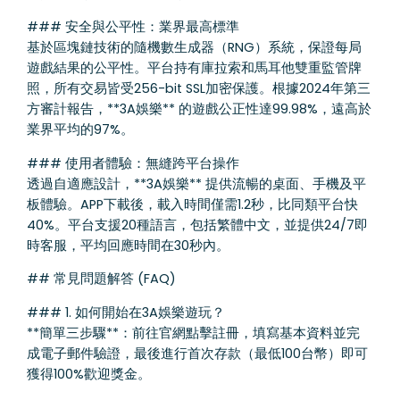
### 安全與公平性：業界最高標準
基於區塊鏈技術的隨機數生成器（RNG）系統，保證每局
遊戲結果的公平性。平台持有庫拉索和馬耳他雙重監管牌
照，所有交易皆受256-bit SSL加密保護。根據2024年第三
方審計報告，**3A娛樂** 的遊戲公正性達99.98%，遠高於
業界平均的97%。
### 使用者體驗：無縫跨平台操作
透過自適應設計，**3A娛樂** 提供流暢的桌面、手機及平
板體驗。APP下載後，載入時間僅需1.2秒，比同類平台快
40%。平台支援20種語言，包括繁體中文，並提供24/7即
時客服，平均回應時間在30秒內。
## 常見問題解答 (FAQ)
### 1. 如何開始在3A娛樂遊玩？
**簡單三步驟**：前往官網點擊註冊，填寫基本資料並完
成電子郵件驗證，最後進行首次存款（最低100台幣）即可
獲得100%歡迎獎金。