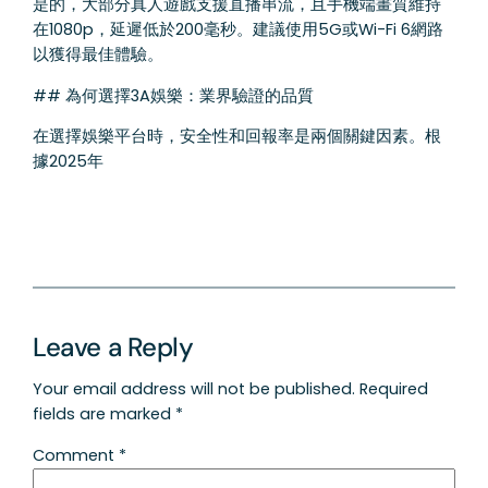
是的，大部分真人遊戲支援直播串流，且手機端畫質維持
在1080p，延遲低於200毫秒。建議使用5G或Wi-Fi 6網路
以獲得最佳體驗。
## 為何選擇3A娛樂：業界驗證的品質
在選擇娛樂平台時，安全性和回報率是兩個關鍵因素。根
據2025年
Leave a Reply
Your email address will not be published.
Required
fields are marked
*
Comment
*