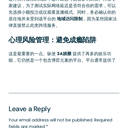
家建议，为了测试实际网络延迟是否符合你的需求，可以
先选择小额投注或仅观看直播模式。同时，务必确认你的
居住地并未受到该平台的
地域访问限制
，因为某些国家法
律直接禁止此类跨境服务。
心理风险管理：避免成瘾陷阱
这是最重要的一点。纵使
3A娛樂
提供了再多的娱乐功
能，它仍然是一个包含博弈元素的平台。平台通常提供了
Leave a Reply
Your email address will not be published.
Required
fields are marked
*