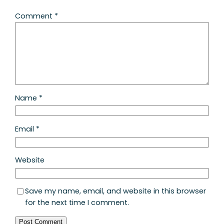
Comment
*
Name
*
Email
*
Website
Save my name, email, and website in this browser
for the next time I comment.