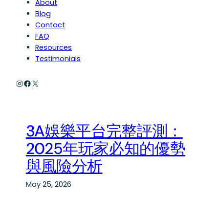
About
Blog
Contact
FAQ
Resources
Testimonials
Instagram
Facebook
X
3A娛樂平台完整評測：
2025年玩家必知的優勢
與風險分析
May 25, 2026